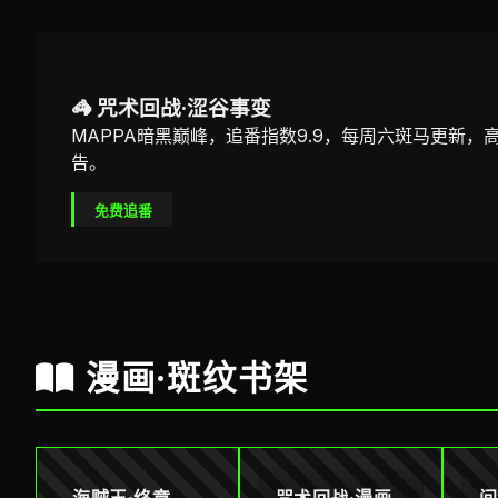
🦓 咒术回战·涩谷事变
MAPPA暗黑巅峰，追番指数9.9，每周六斑马更新，
告。
免费追番
漫画·斑纹书架