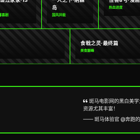
谍过家家·13
一人之下·纳森
怪兽8号·漫画
岛
热血进度
馨喜剧
国风异能
食戟之灵·最终篇
美食巅峰
斑马电影网的黑白美学
资源尤其丰富！
—— 斑马体验官 @奔跑