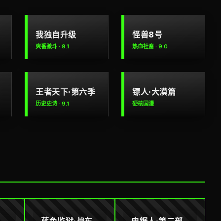
我独自升级
怪兽8号
爽番激斗 · 9.1
热血社畜 · 9.0
王者天下·第六季
镖人·大漠篇
历史史诗 · 9.1
硬核国漫