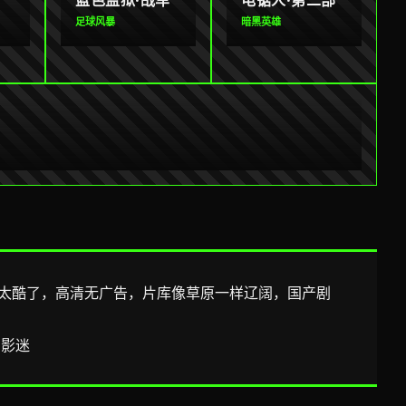
蓝色监狱·战车
电锯人·第二部
足球风暴
暗黑英雄
太酷了，高清无广告，片库像草原一样辽阔，国产剧
的影迷