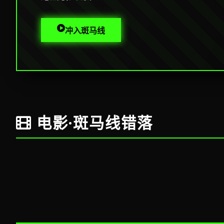
冲入斑马线
电影·斑马线错落
奥本海默·蓝光
沙丘：救
传记史诗 · 9.6
坠落的审判
哥斯拉-1
科幻巨制 · 9.
悬疑金棕榈 · 8.8
灾难巨制 · 8.
美国小说
旺卡
文学喜剧 · 8.4
奇幻歌舞 · 8.