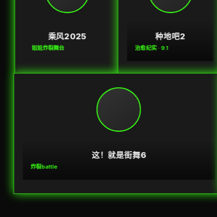
乘风2025
种地吧2
姐姐炸裂舞台
治愈纪实 · 9.1
这！就是街舞6
炸裂battle