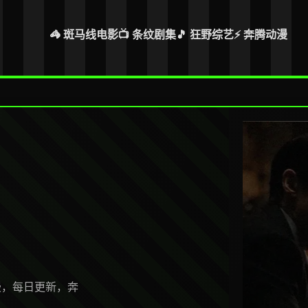
🦓 斑马线电影
📺 条纹剧集
🎵 狂野综艺
⚡ 奔腾动漫
漫，每日更新，奔