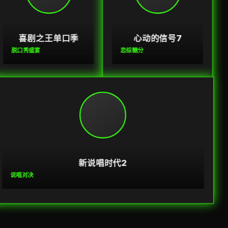
喜剧之王单口季
心动的信号7
脱口秀盛宴
恋综糖分
新说唱时代2
说唱对决