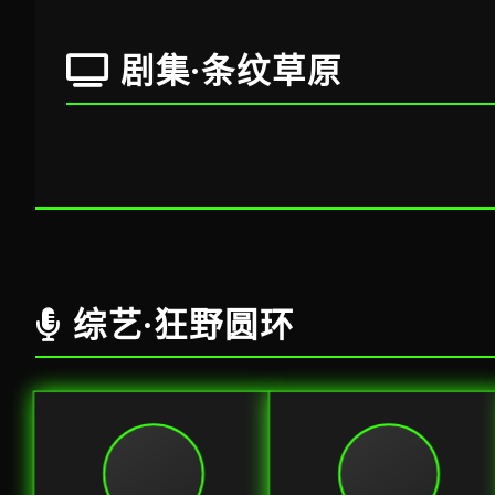
剧集·条纹草原
三体·黑暗森林
繁花·沪语版
科幻封神 · 9.8
王家卫美学 · 9.0
综艺·狂野圆环