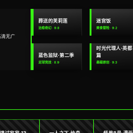
葬送的芙莉莲
迷宫饭
治愈奇幻 · 9.8
美食冒险 · 9.2
高清无广
时光代理人·英都
蓝色监狱·第二季
篇
足球竞技 · 8.9
悬疑原创 · 9.3