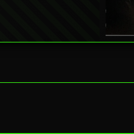
周处除三害
世主
犯罪动作 · 8.9
.0
飞驰人生2
3
7
热血赛车 · 8.6
可怜的东西
9
奇幻荒诞 · 8.6