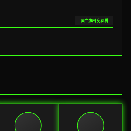
国产热剧 免费看
继承之战·终季
最后生还者
商战巅峰 · 9.3
末日温情 · 9.2