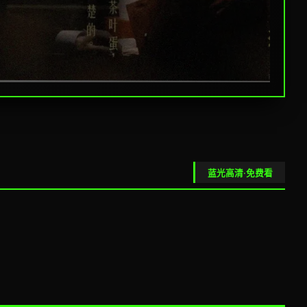
热辣滚烫
蓝光高清·免费看
励志喜剧 · 8.7