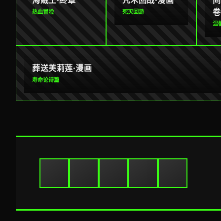
海贼王·终章
咒术回战·漫画
间
卷
热血冒险
死灭回游
温
葬送芙莉莲·漫画
寿命论诗篇